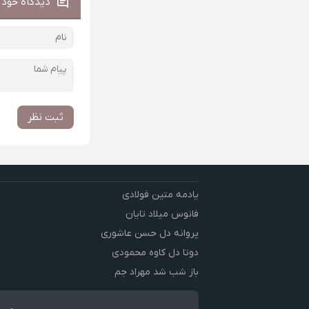
دیدگاه خود ر
ثبت نظر
یادمه متین فولادی
فانوس میلاد تایان
پروانه دل حسن عاشوری
دوتا دل کاوه محمودی
باز شب شد مهراد جم