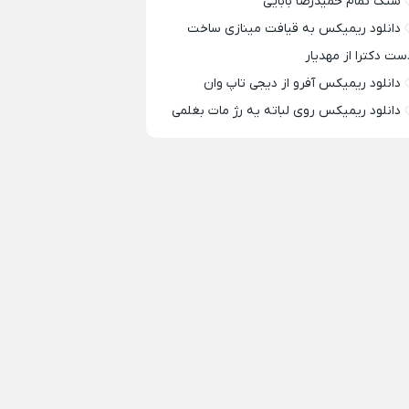
سنگ تمام حمیدرضا بابایی
دانلود ریمیکس به قیافت مینازی ساخت
ست دکترا از مهدیار
دانلود ریمیکس آفرو از ديجی تاپ وان
دانلود ریمیکس روی لباته یه رژ مات بغلمی