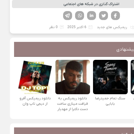
اشتراک گذاری در شبکه های اجتماعی
فیسوک
تویتر
لینکدین
واتساپ
تلگرام
ریمیکس های جدید
6 اکتبر 2025
0 نظر
یشنهادی
سنگ تمام حمیدرضا
دانلود ریمیکس به
دانلود ریمیکس آفرو
بابایی
قیافت مینازی ساخت
از ديجی تاپ وان
دست دکترا از مهدیار