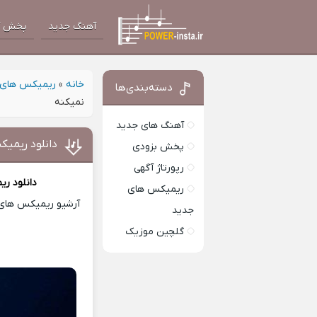
آهنگ جدید
پخش آ
خانه
»
ریمیکس های 
دسته‌بندی‌ها
نمیکنه
آهنگ های جدید
دانلود ریمی
پخش بزودی
رپورتاژ آگهی
دانلود ر
ریمیکس های
آرشیو ریمیکس های ا
جدید
گلچین موزیک