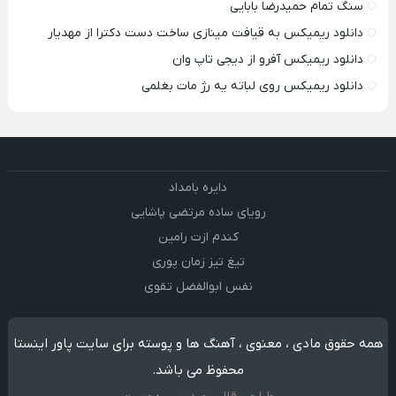
سنگ تمام حمیدرضا بابایی
دانلود ریمیکس به قیافت مینازی ساخت دست دکترا از مهدیار
دانلود ریمیکس آفرو از ديجی تاپ وان
دانلود ریمیکس روی لباته یه رژ مات بغلمی
دایره بامداد
رویای ساده مرتضی پاشایی
کندم ازت رامین
تیغ تیز زمان پوری
نفس ابوالفضل تقوی
همه حقوق مادی ، معنوی ، آهنگ ها و پوسته برای سایت پاور اینستا
محفوظ می باشد.