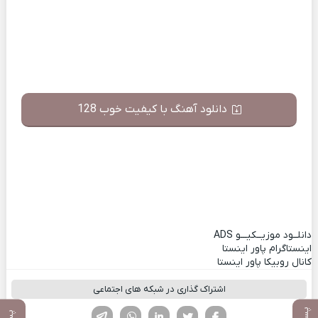
دانلود آهنگ با کیفیت خوب 128
دانلــود موزیــکیـــو
ADS
اینستاگرام پاور اینستا
کانال روبیکا پاور اینستا
اشتراک گذاری در شبکه های اجتماعی
فیسوک
تویتر
لینکدین
واتساپ
تلگرام