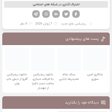
اشتراک گذاری در شبکه های اجتماعی
فیسوک
تویتر
لینکدین
واتساپ
تلگرام
ریمیکس های جدید
7 ژوئن 2026
0 نظر
پست های پیشنهادی
یادگاری امین
سنگ تمام
دانلود ریمیکس
دانلود ریمیکس
سوری
حمیدرضا بابایی
به قیافت مینازی
آفرو از ديجی تاپ
ساخت دست دکترا
وان
از مهدیار
دیدگاه خود را بگذارید