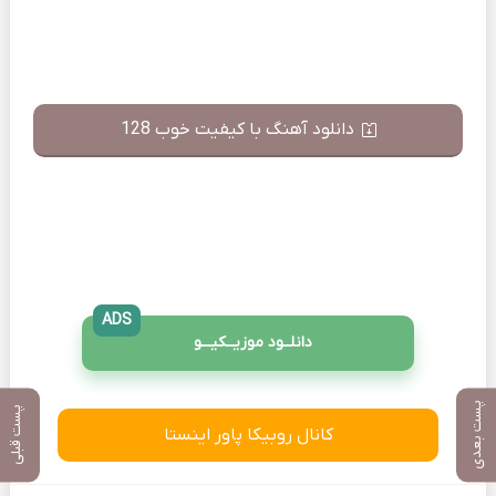
دانلود آهنگ با کیفیت خوب 128
ADS
دانلــود موزیــکیـــو
پست بعدی
پست قبلی
کانال روبیکا پاور اینستا