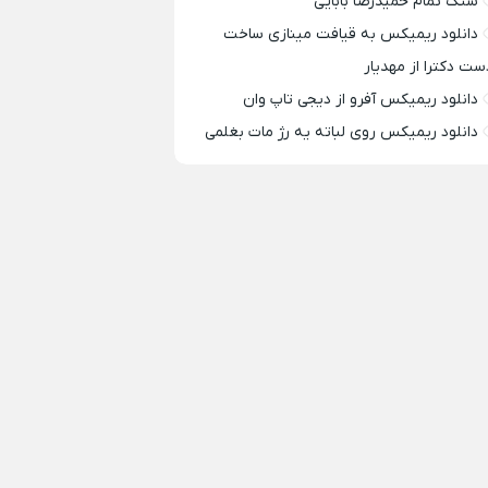
سنگ تمام حمیدرضا بابایی
دانلود ریمیکس به قیافت مینازی ساخت
ست دکترا از مهدیار
دانلود ریمیکس آفرو از ديجی تاپ وان
دانلود ریمیکس روی لباته یه رژ مات بغلمی