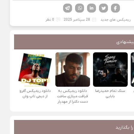
فیسوک
تویتر
لینکدین
واتساپ
تلگرام
ریمیکس های جدید
28 سپتامبر 2025
0 نظر
یشنهادی
سنگ تمام حمیدرضا
دانلود ریمیکس به
دانلود ریمیکس آفرو
بابایی
قیافت مینازی ساخت
از ديجی تاپ وان
دست دکترا از مهدیار
ا بگذارید