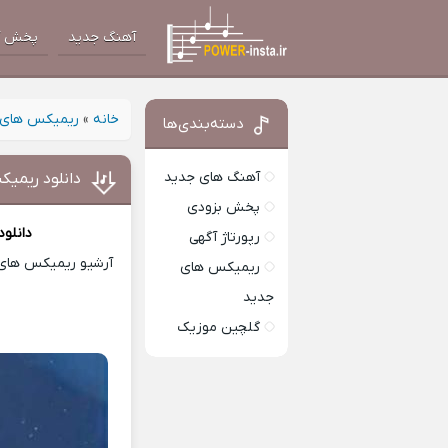
آهنگ جدید
پخش آ
خانه
»
ریمیکس های 
دسته‌بندی‌ها
آهنگ های جدید
دانلود ریمی
پخش بزودی
دانلو
رپورتاژ آگهی
آرشیو ریمیکس های ا
ریمیکس های
جدید
گلچین موزیک