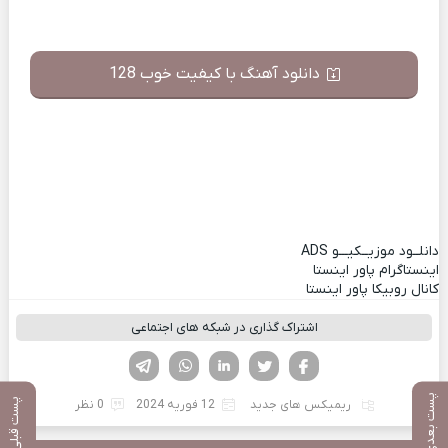
دانلود آهنگ با کیفیت خوب 128
دانلــود موزیــکیـــو
ADS
اینستاگرام پاور اینستا
کانال روبیکا پاور اینستا
اشتراک گذاری در شبکه های اجتماعی
فیسوک
تویتر
لینکدین
واتساپ
تلگرام
پست بعدی
پست قبلی
ریمیکس های جدید
12 فوریه 2024
0 نظر