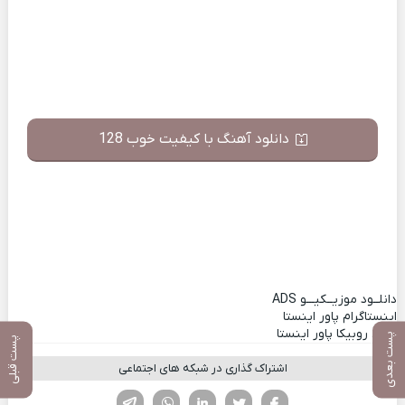
دانلود آهنگ با کیفیت خوب 128
دانلــود موزیــکیـــو
ADS
اینستاگرام پاور اینستا
کانال روبیکا پاور اینستا
پست بعدی
پست قبلی
اشتراک گذاری در شبکه های اجتماعی
فیسوک
تویتر
لینکدین
واتساپ
تلگرام