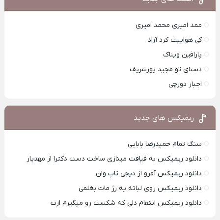
ممد امیری محمد امیری
کی هواییت کرد آراد
پارافین ویناک
دستای تو مجید پورشریف
اجبار دورچی
ریمیکس های جدید
سنگ تمام حمیدرضا بابایی
دانلود ریمیکس به قیافت مینازی ساخت دست دکترا از مهدیار
دانلود ریمیکس آفرو از ديجی تاپ وان
دانلود ریمیکس روی لباته یه رژ مات بغلمی
دانلود ریمیکس انتقام دلی که شکست رو میگیرم ازت