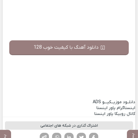
دانلود آهنگ با کیفیت خوب 128
دانلــود موزیــکیـــو
ADS
اینستاگرام پاور اینستا
کانال روبیکا پاور اینستا
اشتراک گذاری در شبکه های اجتماعی
فیسوک
تویتر
لینکدین
واتساپ
تلگرام