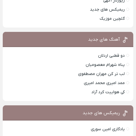
رپورتاژ آگهی
ریمیکس های جدید
گلچین موزیک
آهنگ های جدید
دو قطبی اردلان
پناه شهرام معصومیان
لب تر کن مهران مصطفوی
ممد امیری محمد امیری
کی هواییت کرد آراد
ریمیکس های جدید
یادگاری امین سوری