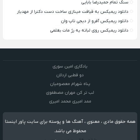
سنگ تمام حمیدرضا بابایی
دانلود ریمیکس به قیافت مینازی ساخت دست دکترا از مهدیار
دانلود ریمیکس آفرو از ديجی تاپ وان
دانلود ریمیکس روی لباته یه رژ مات بغلمی
یادگاری امین سوری
دو قطبی اردلان
پناه شهرام معصومیان
لب تر کن مهران مصطفوی
ممد امیری محمد امیری
همه حقوق مادی ، معنوی ، آهنگ ها و پوسته برای سایت پاور اینستا
محفوظ می باشد.