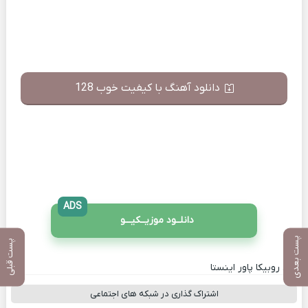
دانلود آهنگ با کیفیت خوب 128
ADS
دانلــود موزیــکیـــو
پست بعدی
پست قبلی
کانال روبیکا پاور اینستا
اشتراک گذاری در شبکه های اجتماعی