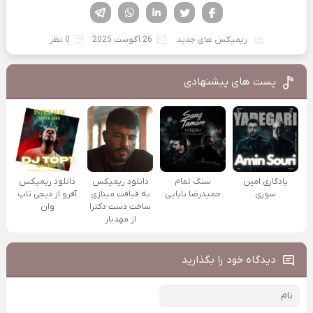
فیسوک
تویتر
لینکدین
واتساپ
تلگرام
ریمیکس های جدید
26 آگوست 2025
0 نظر
پست های پیشنهادی
یادگاری امین
سنگ تمام
دانلود ریمیکس
دانلود ریمیکس
سوری
حمیدرضا بابایی
به قیافت مینازی
آفرو از ديجی تاپ
ساخت دست دکترا
وان
از مهدیار
دیدگاه خود را بگذارید