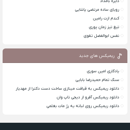
دایره بامداد
رویای ساده مرتضی پاشایی
کندم ازت رامین
تیغ تیز زمان پوری
نفس ابوالفضل تقوی
ریمیکس های جدید
یادگاری امین سوری
سنگ تمام حمیدرضا بابایی
دانلود ریمیکس به قیافت مینازی ساخت دست دکترا از مهدیار
دانلود ریمیکس آفرو از ديجی تاپ وان
دانلود ریمیکس روی لباته یه رژ مات بغلمی