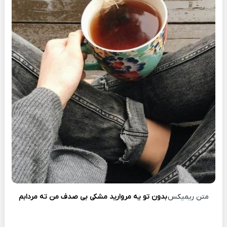
متن ریمیکس
بدون تو یه مروارید مشکی بی صدف من ته مردابم