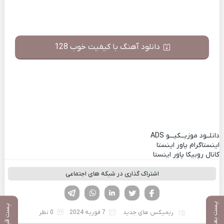
دانلود آهنگ با کیفیت خوب 128
دانلــود موزیــکیـــو
ADS
اینستاگرام پاور اینستا
کانال روبیکا پاور اینستا
اشتراک گذاری در شبکه های اجتماعی
فیسوک
تویتر
لینکدین
واتساپ
تلگرام
پست بعدی
پست قبلی
ریمیکس های جدید
7 فوریه 2024
0 نظر