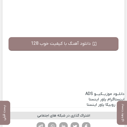
دانلود آهنگ با کیفیت خوب 128
دانلــود موزیــکیـــو
ADS
اینستاگرام پاور اینستا
کانال روبیکا پاور اینستا
پست بعدی
پست قبلی
اشتراک گذاری در شبکه های اجتماعی
فیسوک
تویتر
لینکدین
واتساپ
تلگرام