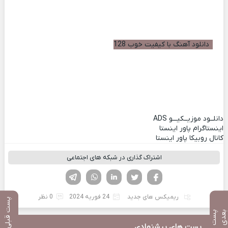
دانلود آهنگ با کیفیت خوب 128
دانلــود موزیــکیـــو
ADS
اینستاگرام پاور اینستا
کانال روبیکا پاور اینستا
اشتراک گذاری در شبکه های اجتماعی
فیسوک
تویتر
لینکدین
واتساپ
تلگرام
ریمیکس های جدید
24 فوریه 2024
0 نظر
پست قبلی
پ
س
ت
ب
ع
د
پست های پیشنهادی