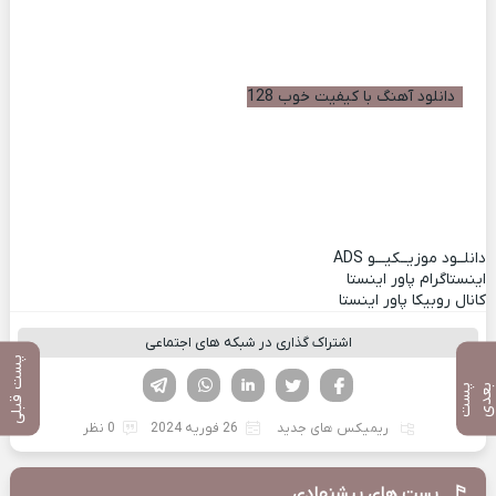
دانلود آهنگ با کیفیت خوب 128
دانلــود موزیــکیـــو
ADS
اینستاگرام پاور اینستا
کانال روبیکا پاور اینستا
اشتراک گذاری در شبکه های اجتماعی
پست قبلی
فیسوک
تویتر
لینکدین
واتساپ
تلگرام
پ
س
ت
ب
ع
د
ریمیکس های جدید
26 فوریه 2024
0 نظر
پست های پیشنهادی