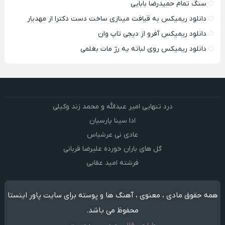
سنگ تمام حمیدرضا بابایی
دانلود ریمیکس به قیافت مینازی ساخت دست دکترا از مهدیار
دانلود ریمیکس آفرو از ديجی تاپ وان
دانلود ریمیکس روی لباته یه رژ مات بغلمی
درد تنهایی امیر عبدالله و محمد زند وکیلی
ادا سینا پارسیان
عادی نی عرشیاس
گل های باران خورده علیرضا قربانی
فرشته امید عقابی
همه حقوق مادی ، معنوی ، آهنگ ها و پوسته برای سایت پاور اینستا
محفوظ می باشد.