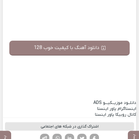
دانلود آهنگ با کیفیت خوب 128
دانلــود موزیــکیـــو
ADS
اینستاگرام پاور اینستا
کانال روبیکا پاور اینستا
اشتراک گذاری در شبکه های اجتماعی
فیسوک
تویتر
لینکدین
واتساپ
تلگرام