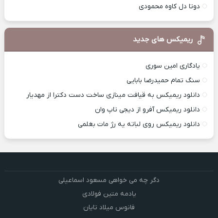
دوتا دل کاوه محمودی
ریمیکس های جدید
یادگاری امین سوری
سنگ تمام حمیدرضا بابایی
دانلود ریمیکس به قیافت مینازی ساخت دست دکترا از مهدیار
دانلود ریمیکس آفرو از ديجی تاپ وان
دانلود ریمیکس روی لباته یه رژ مات بغلمی
دگر چه می خواهی مسعود اسماعیلی
یادمه متین فولادی
فانوس میلاد تایان