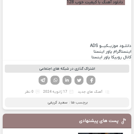
دانلود آهنگ با کیفیت خوب 128
دانلــود موزیــکیـــو
ADS
اینستاگرام پاور اینستا
کانال روبیکا پاور اینستا
اشتراک گذاری در شبکه های اجتماعی
فیسوک
تویتر
لینکدین
واتساپ
تلگرام
آهنگ های جدید
17 ژانویه 2024
0 نظر
برچسب ها :
سعید کریمی
پست های پیشنهادی