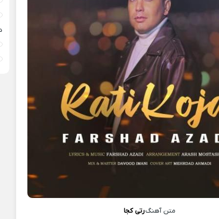
د
متن آهنگ
رتی کجا