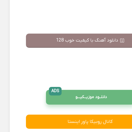
دانلود آهنگ با کیفیت خوب 128
ADS
دانلــود موزیــکیـــو
کانال روبیکا پاور اینستا