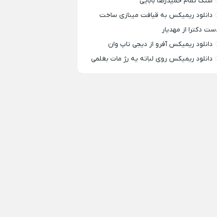
سنگ تمام حمیدرضا بابایی
دانلود ریمیکس به قیافت مینازی ساخت
ست دکترا از مهدیار
دانلود ریمیکس آفرو از ديجی تاپ وان
دانلود ریمیکس روی لباته یه رژ مات بغلمی