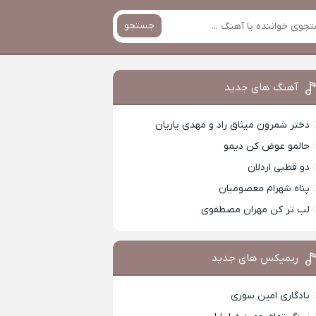
جستجو
آهنگ های جدید
دختر شمرون میثاق راد و مهدی یاریان
حالمو عوض کن دیمو
دو قطبی اردلان
پناه شهرام معصومیان
لب تر کن مهران مصطفوی
ریمیکس های جدید
یادگاری امین سوری