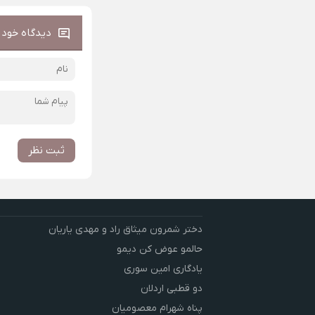
دیدگاه خود ر
ثبت نظر
دختر شمرون میثاق راد و مهدی یاریان
حالمو عوض کن دیمو
یادگاری امین سوری
دو قطبی اردلان
پناه شهرام معصومیان