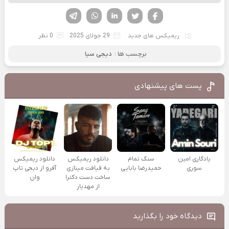
فیسوک
تویتر
لینکدین
واتساپ
تلگرام
ریمیکس های جدید
29 جولای 2025
0 نظر
برچسب ها :
دیجی سیا
پست های پیشنهادی
یادگاری امین
سنگ تمام
دانلود ریمیکس
دانلود ریمیکس
سوری
حمیدرضا بابایی
به قیافت مینازی
آفرو از ديجی تاپ
ساخت دست دکترا
وان
از مهدیار
دیدگاه خود را بگذارید