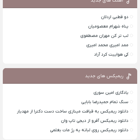
آهنگ های جدید
دو قطبی اردلان
پناه شهرام معصومیان
لب تر کن مهران مصطفوی
ممد امیری محمد امیری
کی هواییت کرد آراد
ریمیکس های جدید
یادگاری امین سوری
سنگ تمام حمیدرضا بابایی
دانلود ریمیکس به قیافت مینازی ساخت دست دکترا از مهدیار
دانلود ریمیکس آفرو از ديجی تاپ وان
دانلود ریمیکس روی لباته یه رژ مات بغلمی