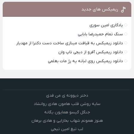
ریمیکس های جدید
یادگاری امین سوری
سنگ تمام حمیدرضا بابایی
دانلود ریمیکس به قیافت مینازی ساخت دست دکترا از مهدیار
دانلود ریمیکس آفرو از ديجی تاپ وان
دانلود ریمیکس روی لباته یه رژ مات بغلمی
دختر دیوونه ی من فدی
سایه روشن قلب هامون هادی روانشاد
جنگل گیسو همایون یگانه
هنوز همونم شهاب بخارایی و هادی برهان
لب تیغ امین تیجی