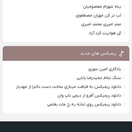
پناه شهرام معصومیان
لب تر کن مهران مصطفوی
ممد امیری محمد امیری
کی هواییت کرد آراد
ریمیکس های جدید
یادگاری امین سوری
سنگ تمام حمیدرضا بابایی
دانلود ریمیکس به قیافت مینازی ساخت دست دکترا از مهدیار
دانلود ریمیکس آفرو از ديجی تاپ وان
دانلود ریمیکس روی لباته یه رژ مات بغلمی