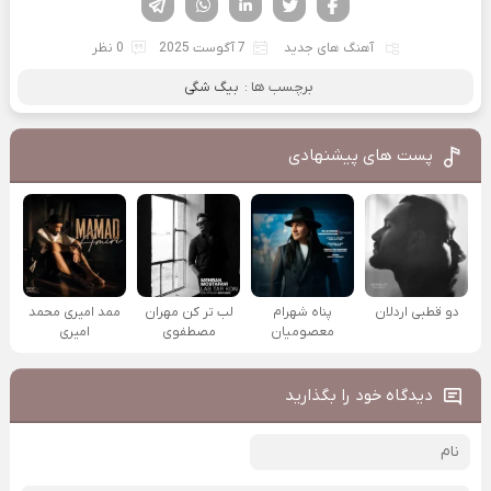
آهنگ های جدید
7 آگوست 2025
0 نظر
برچسب ها :
بیگ شگی
پست های پیشنهادی
دو قطبی اردلان
پناه شهرام
لب تر کن مهران
ممد امیری محمد
معصومیان
مصطفوی
امیری
دیدگاه خود را بگذارید