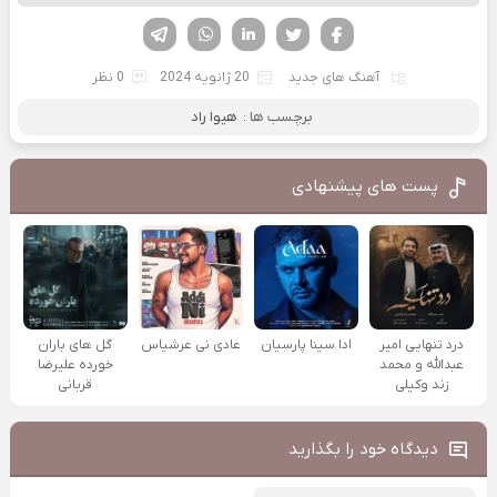
فیسوک
تویتر
لینکدین
واتساپ
تلگرام
آهنگ های جدید
20 ژانویه 2024
0 نظر
برچسب ها :
هیوا راد
پست های پیشنهادی
درد تنهایی امیر
ادا سینا پارسیان
عادی نی عرشیاس
گل های باران
عبدالله و محمد
خورده علیرضا
زند وکیلی
قربانی
دیدگاه خود را بگذارید