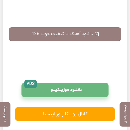
دانلود آهنگ با کیفیت خوب 128
ADS
دانلــود موزیــکیـــو
پست بعدی
پست قبلی
کانال روبیکا پاور اینستا