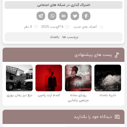
اشتراک گذاری در شبکه های اجتماعی
فیسوک
تویتر
لینکدین
واتساپ
تلگرام
آهنگ های جدید
6 آگوست 2025
0 نظر
برچسب ها :
بامداد
پست های پیشنهادی
دایره بامداد
رویای ساده
کندم ازت رامین
تیغ تیز زمان پوری
مرتضی پاشایی
دیدگاه خود را بگذارید