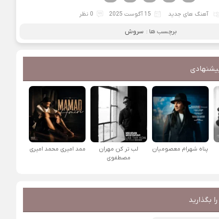
آهنگ های جدید
15 آگوست 2025
0 نظر
برچسب ها :
سروش
یشنهادی
پناه شهرام معصومیان
لب تر کن مهران
ممد امیری محمد امیری
مصطفوی
ا بگذارید