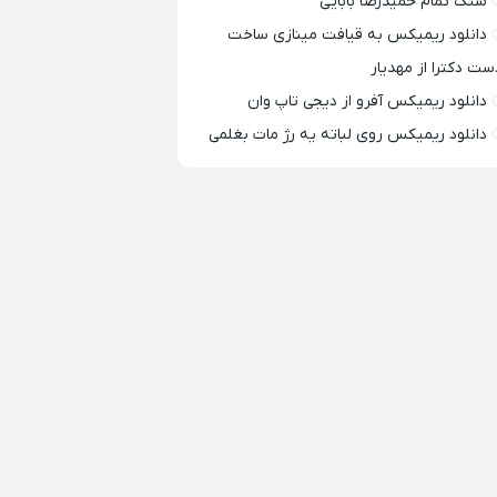
سنگ تمام حمیدرضا بابایی
دانلود ریمیکس به قیافت مینازی ساخت
ست دکترا از مهدیار
دانلود ریمیکس آفرو از ديجی تاپ وان
دانلود ریمیکس روی لباته یه رژ مات بغلمی