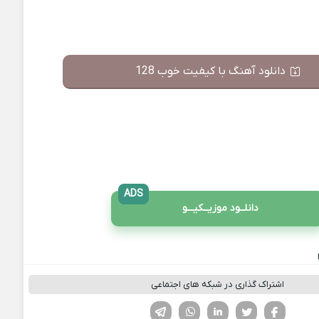
دانلود آهنگ با کیفیت خوب 128
ADS
دانلــود موزیــکیـــو
اشتراک گذاری در شبکه های اجتماعی
فیسوک
تویتر
لینکدین
واتساپ
تلگرام