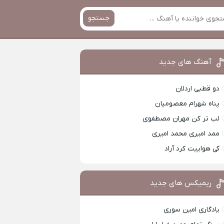
جستجو
آهنگ های جدید
دو قطبی اردلان
پناه شهرام معصومیان
لب تر کن مهران مصطفوی
ممد امیری محمد امیری
کی هواییت کرد آراد
ریمیکس های جدید
یادگاری امین سوری