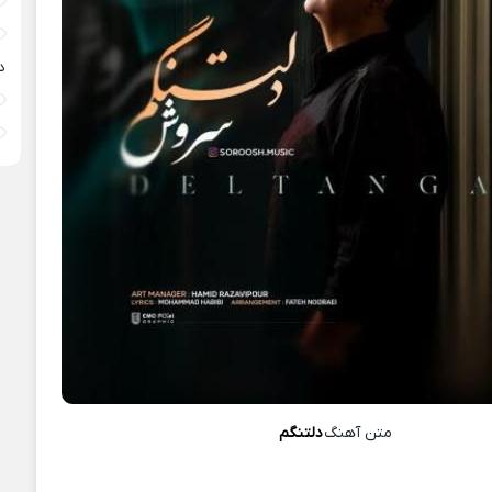
د
متن آهنگ
دلتنگم