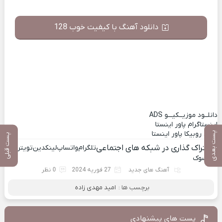
دانلود آهنگ با کیفیت خوب 128
دانلــود موزیــکیـــو
ADS
اینستاگرام پاور اینستا
کانال روبیکا پاور اینستا
پست بعدی
پست قبلی
اشتراک گذاری در شبکه های اجتماعی
تلگرام
واتساپ
لینکدین
تویتر
فیسوک
آهنگ های جدید
27 فوریه 2024
0 نظر
برچسب ها :
امید مهدی زاده
پست های پیشنهادی