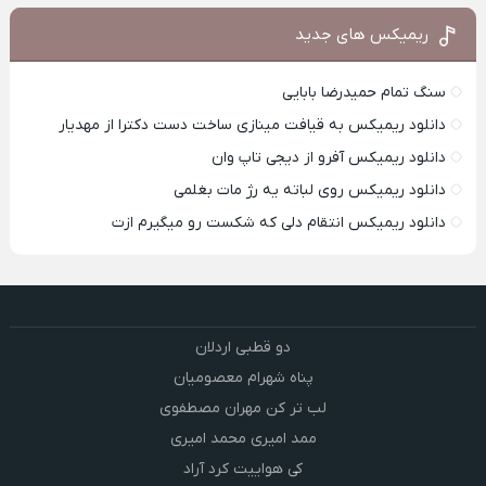
ریمیکس های جدید
سنگ تمام حمیدرضا بابایی
دانلود ریمیکس به قیافت مینازی ساخت دست دکترا از مهدیار
دانلود ریمیکس آفرو از ديجی تاپ وان
دانلود ریمیکس روی لباته یه رژ مات بغلمی
دانلود ریمیکس انتقام دلی که شکست رو میگیرم ازت
دو قطبی اردلان
پناه شهرام معصومیان
لب تر کن مهران مصطفوی
ممد امیری محمد امیری
کی هواییت کرد آراد