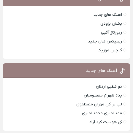
آهنگ های جدید
پخش بزودی
رپورتاژ آگهی
ریمیکس های جدید
گلچین موزیک
آهنگ های جدید
دو قطبی اردلان
پناه شهرام معصومیان
لب تر کن مهران مصطفوی
ممد امیری محمد امیری
کی هواییت کرد آراد