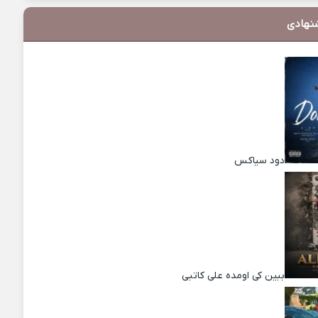
نهادی
دود سیاکس
ببین کی اومده علی کاتبی