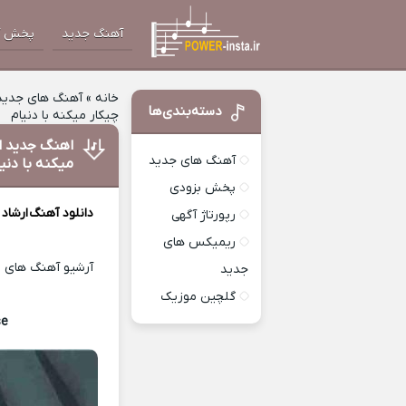
آهنگ جدید
پخش آ
خانه
»
آهنگ های جدید
دسته‌بندی‌ها
چیکار میکنه با دنیام
اهنگ جدید ار
آهنگ های جدید
میکنه با دنی
پخش بزودی
دانلود آهنگ
ارشاد
ب
رپورتاژ آگهی
ریمیکس های
آرشیو آهنگ های ای
جدید
گلچین موزیک
se
Download Music