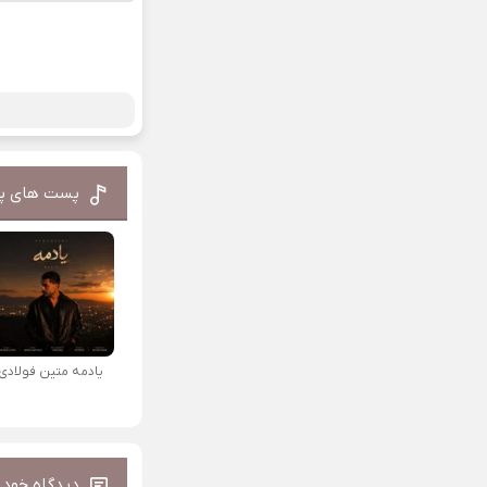
پست های پ
یادمه متین فولادی
دیدگاه خود ر