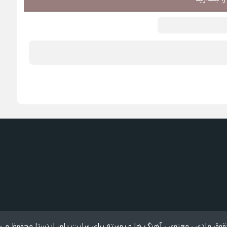
وق مادی ، معنوی ، آهنگ ها و پوسته برای سایت پاور اینستا محفوظ می 