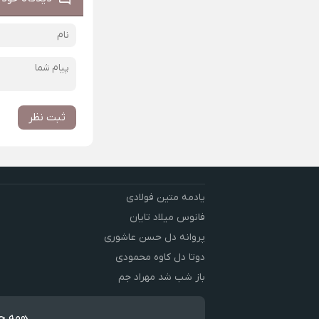
ثبت نظر
یادمه متین فولادی
فانوس میلاد تایان
پروانه دل حسن عاشوری
دوتا دل کاوه محمودی
باز شب شد مهراد جم
همه حق