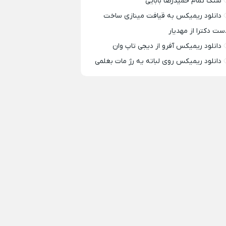
سنگ تمام حمیدرضا بابایی
دانلود ریمیکس به قیافت مینازی ساخت
ست دکترا از مهدیار
دانلود ریمیکس آفرو از ديجی تاپ وان
دانلود ریمیکس روی لباته یه رژ مات بغلمی