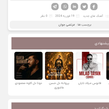
فیسوک
تویتر
لینکدین
واتساپ
تلگرام
آهنگ های جدید
19 فوریه 2024
0 نظر
برچسب ها :
مرتضی جوان
یشنهادی
فانوس میلاد تایان
پروانه دل حسن
دوتا دل کاوه محمودی
عاشوری
ا بگذارید