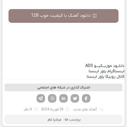
دانلود آهنگ با کیفیت خوب 128
دانلــود موزیــکیـــو
ADS
اینستاگرام پاور اینستا
کانال روبیکا پاور اینستا
اشتراک گذاری در شبکه های اجتماعی
فیسوک
تویتر
لینکدین
واتساپ
تلگرام
آهنگ های جدید
25 فوریه 2024
0 نظر
برچسب ها :
عرشیا غم