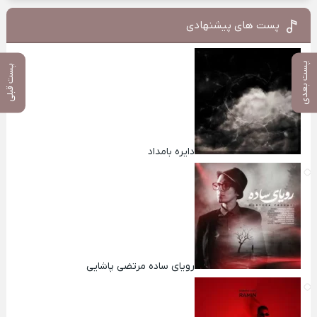
پست های پیشنهادی
پست بعدی
پست قبلی
دایره بامداد
رویای ساده مرتضی پاشایی