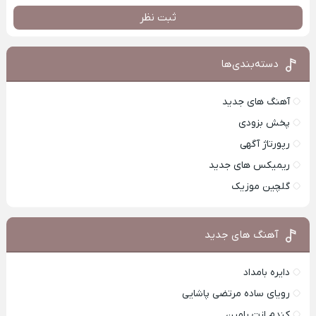
ثبت نظر
دسته‌بندی‌ها
آهنگ های جدید
پخش بزودی
رپورتاژ آگهی
ریمیکس های جدید
گلچین موزیک
آهنگ های جدید
دایره بامداد
رویای ساده مرتضی پاشایی
کندم ازت رامین