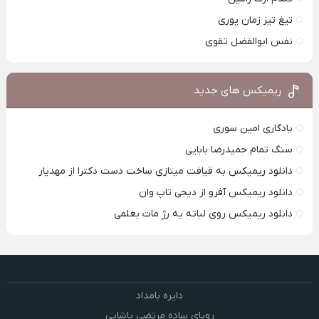
تیغ تیز زمان پوری
نفس ابوالفضل تقوی
ریمیکس های جدید
یادگاری امین سوری
سنگ تمام حمیدرضا بابایی
دانلود ریمیکس به قیافت مینازی ساخت دست دکترا از مهدیار
دانلود ریمیکس آفرو از ديجی تاپ وان
دانلود ریمیکس روی لباته یه رژ مات بغلمی
دایره بامداد
رویای ساده مرتضی پاشایی