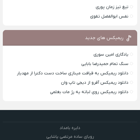
تیغ تیز زمان پوری
نفس ابوالفضل تقوی
ریمیکس های جدید
یادگاری امین سوری
سنگ تمام حمیدرضا بابایی
دانلود ریمیکس به قیافت مینازی ساخت دست دکترا از مهدیار
دانلود ریمیکس آفرو از ديجی تاپ وان
دانلود ریمیکس روی لباته یه رژ مات بغلمی
دایره بامداد
رویای ساده مرتضی پاشایی