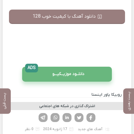
دانلود آهنگ با کیفیت خوب 128
ADS
دانلــود موزیــکیـــو
پست بعدی
کانال روبیکا پاور اینستا
پست قبلی
اشتراک گذاری در شبکه های اجتماعی
فیسوک
تویتر
لینکدین
واتساپ
تلگرام
آهنگ های جدید
17 ژانویه 2024
0 نظر