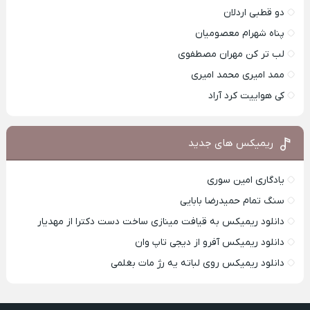
دو قطبی اردلان
پناه شهرام معصومیان
لب تر کن مهران مصطفوی
ممد امیری محمد امیری
کی هواییت کرد آراد
ریمیکس های جدید
یادگاری امین سوری
سنگ تمام حمیدرضا بابایی
دانلود ریمیکس به قیافت مینازی ساخت دست دکترا از مهدیار
دانلود ریمیکس آفرو از ديجی تاپ وان
دانلود ریمیکس روی لباته یه رژ مات بغلمی