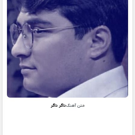
متن آهنگ
داگر داگر