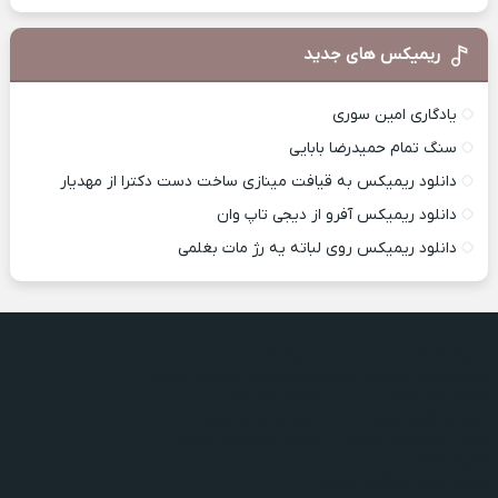
ریمیکس های جدید
یادگاری امین سوری
سنگ تمام حمیدرضا بابایی
دانلود ریمیکس به قیافت مینازی ساخت دست دکترا از مهدیار
دانلود ریمیکس آفرو از ديجی تاپ وان
دانلود ریمیکس روی لباته یه رژ مات بغلمی
دایره بامداد
دایره بامداد
رویای ساده مرتضی پاشایی
رویای ساده مرتضی پاشایی
کندم ازت رامین
کندم ازت رامین
تیغ تیز زمان پوری
تیغ تیز زمان پوری
نفس ابوالفضل تقوی
نفس ابوالفضل تقوی
دایره بامداد
رویای ساده مرتضی پاشایی