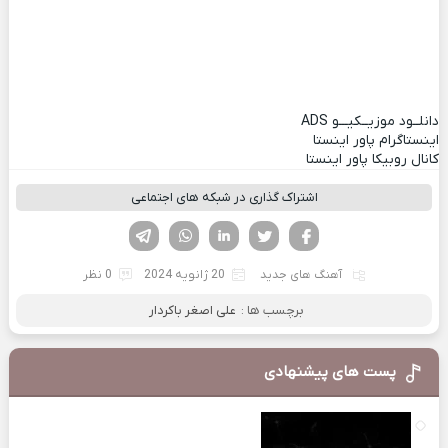
دانلــود موزیــکیـــو
ADS
اینستاگرام پاور اینستا
کانال روبیکا پاور اینستا
اشتراک گذاری در شبکه های اجتماعی
فیسوک
تویتر
لینکدین
واتساپ
تلگرام
آهنگ های جدید
20 ژانویه 2024
0 نظر
برچسب ها :
علی اصغر باکردار
پست های پیشنهادی