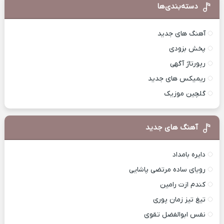
دسته‌بندی‌ها
آهنگ های جدید
پخش بزودی
رپورتاژ آگهی
ریمیکس های جدید
گلچین موزیک
آهنگ های جدید
دایره بامداد
رویای ساده مرتضی پاشایی
کندم ازت رامین
تیغ تیز زمان پوری
نفس ابوالفضل تقوی