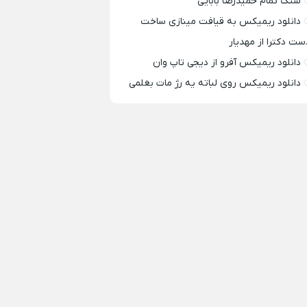
سنگ تمام حمیدرضا بابایی
دانلود ریمیکس به قیافت مینازی ساخت
ست دکترا از مهدیار
دانلود ریمیکس آفرو از ديجی تاپ وان
دانلود ریمیکس روی لباته یه رژ مات بغلمی