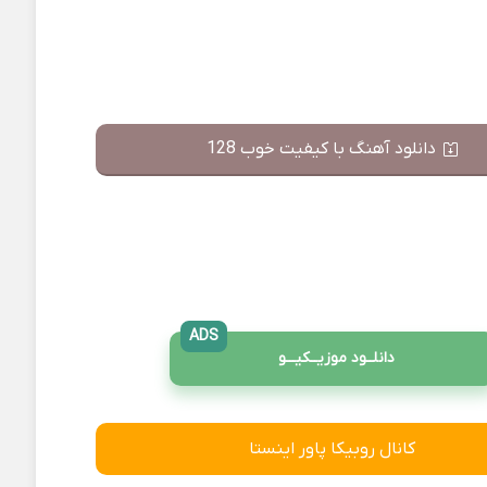
دانلود آهنگ با کیفیت خوب 128
ADS
دانلــود موزیــکیـــو
کانال روبیکا پاور اینستا