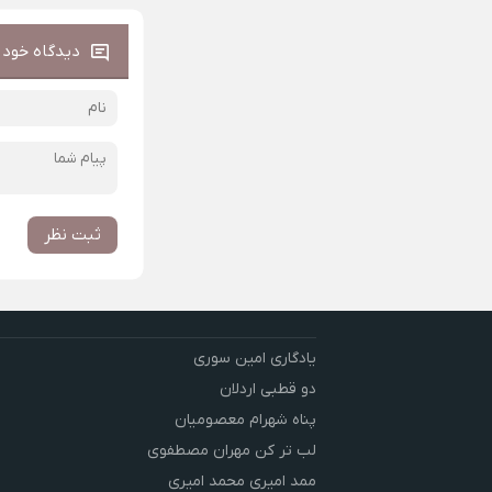
دیدگاه خود ر
ثبت نظر
یادگاری امین سوری
دو قطبی اردلان
پناه شهرام معصومیان
لب تر کن مهران مصطفوی
ممد امیری محمد امیری