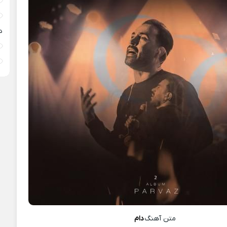
د
متن آهنگ
دام