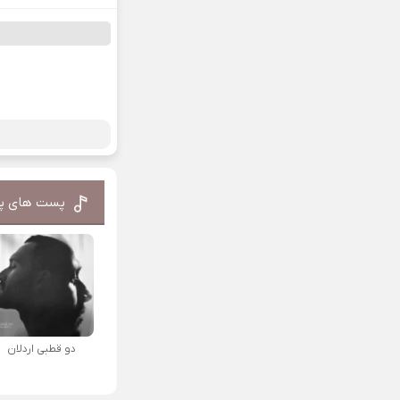
پست های پ
دو قطبی اردلان