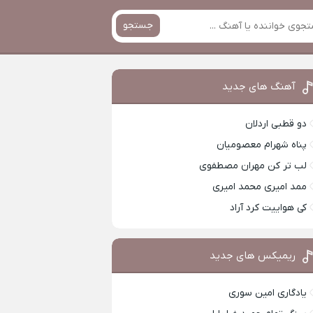
جستجو
آهنگ های جدید
دو قطبی اردلان
پناه شهرام معصومیان
لب تر کن مهران مصطفوی
ممد امیری محمد امیری
کی هواییت کرد آراد
ریمیکس های جدید
یادگاری امین سوری