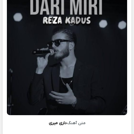
متن آهنگ
دارى میرى