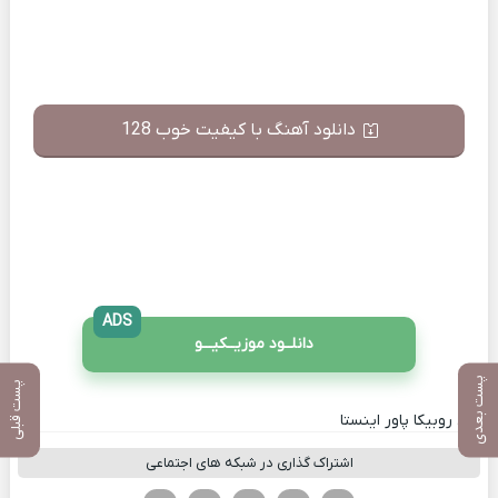
دانلود آهنگ با کیفیت خوب 128
ADS
دانلــود موزیــکیـــو
پست بعدی
پست قبلی
کانال روبیکا پاور اینستا
اشتراک گذاری در شبکه های اجتماعی