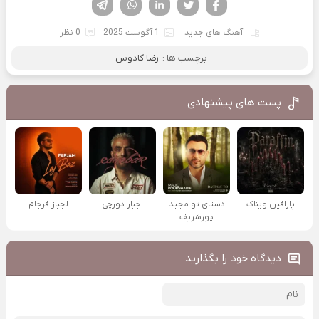
فیسوک
تویتر
لینکدین
واتساپ
تلگرام
آهنگ های جدید
1 آگوست 2025
0 نظر
برچسب ها :
رضا کادوس
پست های پیشنهادی
پارافین ویناک
دستای تو مجید
اجبار دورچی
لجباز فرجام
پورشریف
دیدگاه خود را بگذارید