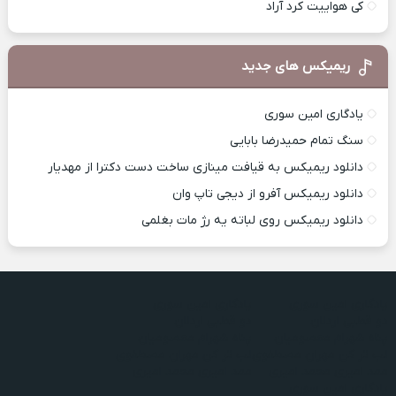
کی هواییت کرد آراد
ریمیکس های جدید
یادگاری امین سوری
سنگ تمام حمیدرضا بابایی
دانلود ریمیکس به قیافت مینازی ساخت دست دکترا از مهدیار
دانلود ریمیکس آفرو از ديجی تاپ وان
دانلود ریمیکس روی لباته یه رژ مات بغلمی
یادگاری امین سوری
یادگاری امین سوری
دو قطبی اردلان
دو قطبی اردلان
پناه شهرام معصومیان
پناه شهرام معصومیان
لب تر کن مهران مصطفوی
لب تر کن مهران مصطفوی
ممد امیری محمد امیری
ممد امیری محمد امیری
یادگاری امین سوری