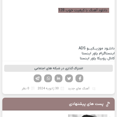
دانلود آهنگ با کیفیت خوب 128
دانلــود موزیــکیـــو
ADS
اینستاگرام پاور اینستا
کانال روبیکا پاور اینستا
اشتراک گذاری در شبکه های اجتماعی
فیسوک
تویتر
لینکدین
واتساپ
تلگرام
آهنگ های جدید
30 ژانویه 2024
0 نظر
پست های پیشنهادی