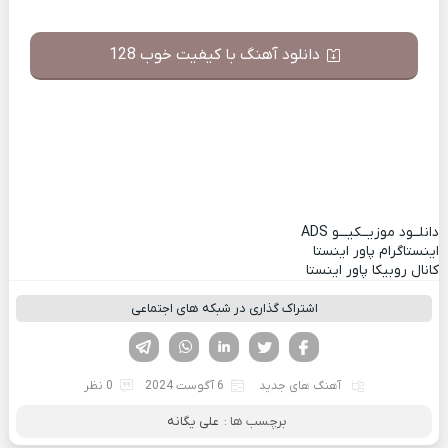
دانلود آهنگ با کیفیت خوب 128
دانلــود موزیــکیـــو
ADS
اینستاگرام پاور اینستا
کانال روبیکا پاور اینستا
اشتراک گذاری در شبکه های اجتماعی
فیسوک
تویتر
لینکدین
واتساپ
تلگرام
آهنگ های جدید
6 آگوست 2024
0 نظر
برچسب ها :
علی یگانه