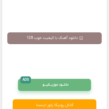
دانلود آهنگ با کیفیت خوب 128
ADS
دانلــود موزیــکیـــو
کانال روبیکا پاور اینستا