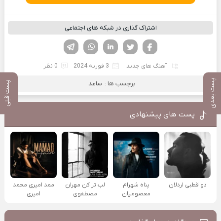
اشتراک گذاری در شبکه های اجتماعی
فیسوک
تویتر
لینکدین
واتساپ
تلگرام
آهنگ های جدید
3 فوریه 2024
0 نظر
پست بعدی
برچسب ها :
ساعد
پست قبلی
پست های پیشنهادی
دو قطبی اردلان
پناه شهرام
لب تر کن مهران
ممد امیری محمد
معصومیان
مصطفوی
امیری