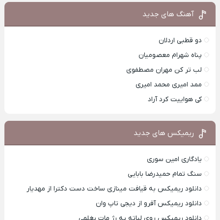
آهنگ های جدید
دو قطبی اردلان
پناه شهرام معصومیان
لب تر کن مهران مصطفوی
ممد امیری محمد امیری
کی هواییت کرد آراد
ریمیکس های جدید
یادگاری امین سوری
سنگ تمام حمیدرضا بابایی
دانلود ریمیکس به قیافت مینازی ساخت دست دکترا از مهدیار
دانلود ریمیکس آفرو از ديجی تاپ وان
دانلود ریمیکس روی لباته یه رژ مات بغلمی