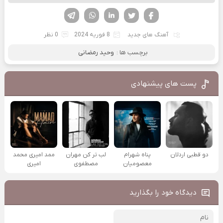
فیسوک
تویتر
لینکدین
واتساپ
تلگرام
آهنگ های جدید
8 فوریه 2024
0 نظر
برچسب ها :
وحید رمضانی
پست های پیشنهادی
دو قطبی اردلان
پناه شهرام
لب تر کن مهران
ممد امیری محمد
معصومیان
مصطفوی
امیری
دیدگاه خود را بگذارید