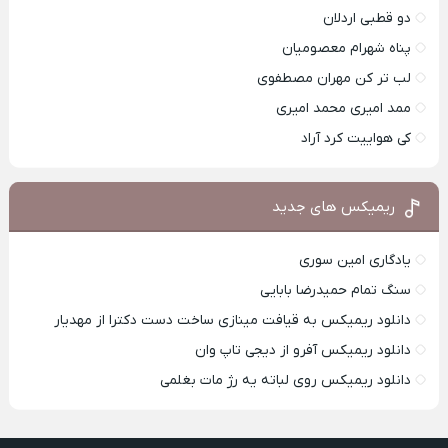
دو قطبی اردلان
پناه شهرام معصومیان
لب تر کن مهران مصطفوی
ممد امیری محمد امیری
کی هواییت کرد آراد
ریمیکس های جدید
یادگاری امین سوری
سنگ تمام حمیدرضا بابایی
دانلود ریمیکس به قیافت مینازی ساخت دست دکترا از مهدیار
دانلود ریمیکس آفرو از ديجی تاپ وان
دانلود ریمیکس روی لباته یه رژ مات بغلمی