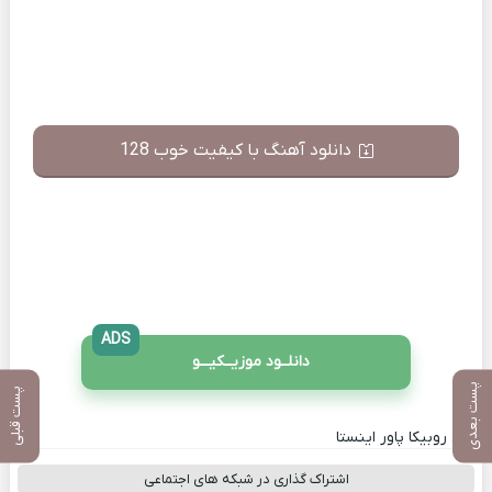
دانلود آهنگ با کیفیت خوب 128
ADS
دانلــود موزیــکیـــو
پست بعدی
پست قبلی
کانال روبیکا پاور اینستا
اشتراک گذاری در شبکه های اجتماعی