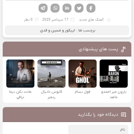
فیسوک
تویتر
لینکدین
واتساپ
تلگرام
آهنگ های جدید
17 سپتامبر 2025
0 نظر
برچسب ها :
اپیکور و مسین و فدی
پست های پیشنهادی
بارون میر احمدو
قول بسام
کابوس دانیال
عادت نکن نیما
ماهد
رنجبر
نراقی
دیدگاه خود را بگذارید