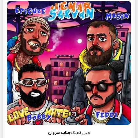
متن آهنگ
جناب سروان