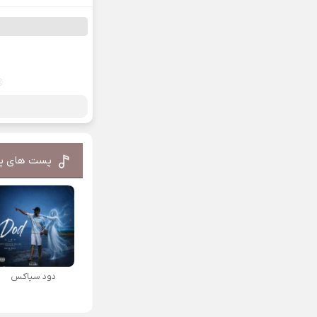
پست های پ
دود سیاکس