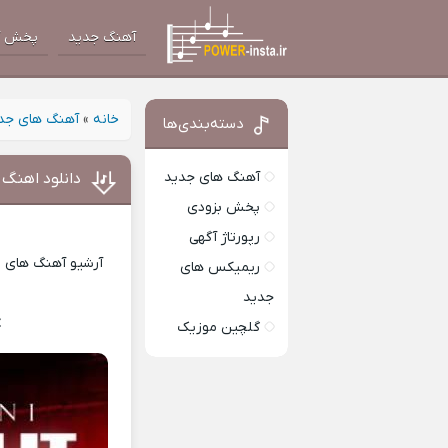
آهنگ جدید
پخش آ
خانه
»
آهنگ های جد
دسته‌بندی‌ها
آهنگ های جدید
دانلود اهنگ
پخش بزودی
رپورتاژ آگهی
آرشیو آهنگ های ای
ریمیکس های
جدید
t
Download Music
گلچین موزیک