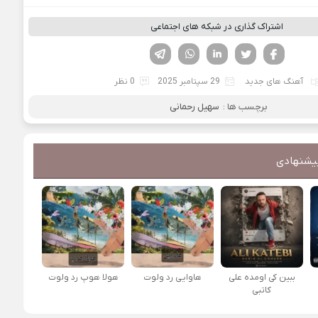
اشتراک گذاری در شبکه های اجتماعی
فیسوک
تویتر
لینکدین
واتساپ
تلگرام
آهنگ های جدید
29 سپتامبر 2025
0 نظر
برچسب ها :
سهیل رحمانی
یشنهادی
ببین کی اومده علی
هاوایی رد ولوت
هولا هوپ رد ولوت
کاتبی