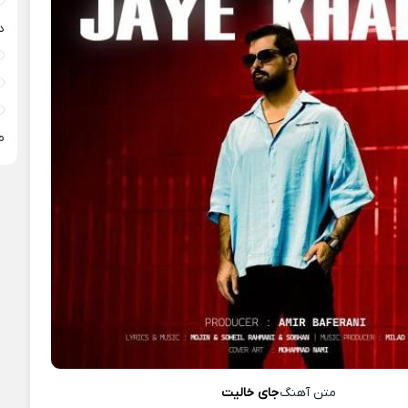
د
م
متن آهنگ
جای خالیت