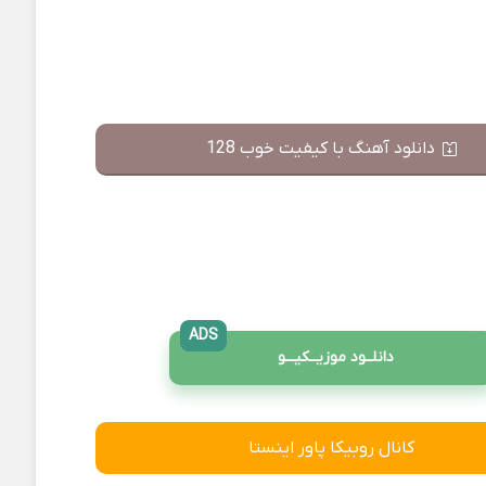
دانلود آهنگ با کیفیت خوب 128
ADS
دانلــود موزیــکیـــو
کانال روبیکا پاور اینستا