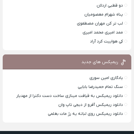
دو قطبی اردلان
پناه شهرام معصومیان
لب تر کن مهران مصطفوی
ممد امیری محمد امیری
کی هواییت کرد آراد
ریمیکس های جدید
یادگاری امین سوری
سنگ تمام حمیدرضا بابایی
دانلود ریمیکس به قیافت مینازی ساخت دست دکترا از مهدیار
دانلود ریمیکس آفرو از ديجی تاپ وان
دانلود ریمیکس روی لباته یه رژ مات بغلمی