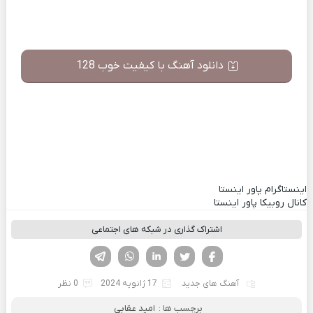
دانلود آهنگ با کیفیت خوب 128
اینستاگرام پاور اینستا
کانال روبیکا پاور اینستا
اشتراک گذاری در شبکه های اجتماعی
فیسوک
تویتر
لینکدین
واتساپ
تلگرام
آهنگ های جدید
17 ژانویه 2024
0 نظر
برچسب ها :
امید عقابی