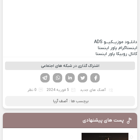
دانلــود موزیــکیـــو
ADS
اینستاگرام پاور اینستا
کانال روبیکا پاور اینستا
اشتراک گذاری در شبکه های اجتماعی
فیسوک
تویتر
لینکدین
واتساپ
تلگرام
آهنگ های جدید
5 فوریه 2024
0 نظر
برچسب ها :
آصف آریا
پست های پیشنهادی