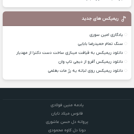
ریمیکس های جدید
یادگاری امین سوری
سنگ تمام حمیدرضا بابایی
دانلود ریمیکس به قیافت مینازی ساخت دست دکترا از مهدیار
دانلود ریمیکس آفرو از ديجی تاپ وان
دانلود ریمیکس روی لباته یه رژ مات بغلمی
یادمه متین فولادی
فانوس میلاد تایان
پروانه دل حسن عاشوری
دوتا دل کاوه محمودی