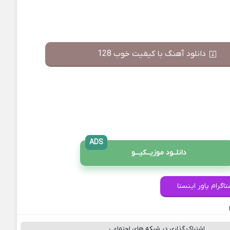
دانلود آهنگ با کیفیت خوب 128
ADS
دانلــود موزیــکیـــو
اگرام پاور اینستا
اشتراک گذاری در شبکه های اجتماعی