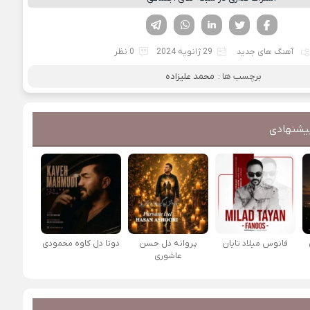
فیسوک
تویتر
لینکدین
واتساپ
تلگرام
آهنگ های جدید
29 ژانویه 2024
0 نظر
برچسب ها :
محمد علیزاده
یشنهادی
فانوس میلاد تایان
پروانه دل حسن
دوتا دل کاوه محمودی
عاشوری