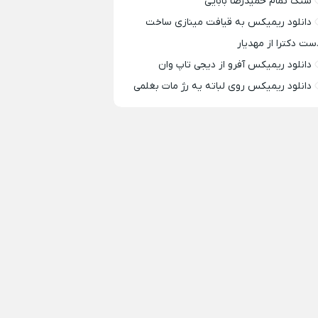
سنگ تمام حمیدرضا بابایی
دانلود ریمیکس به قیافت مینازی ساخت
ست دکترا از مهدیار
دانلود ریمیکس آفرو از ديجی تاپ وان
دانلود ریمیکس روی لباته یه رژ مات بغلمی