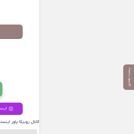
پست بعدی
اینست
کانال روبیکا پاور اینستا