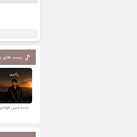
پست های پ
یادمه متین فولادی