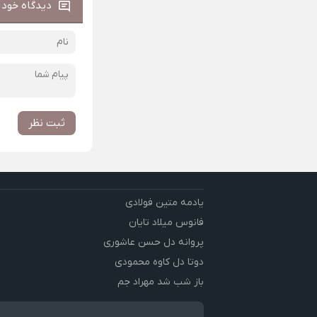
دیدگاه خود ر
ثبت نظر
یادمه متین فولادی
فانوس میلاد تایان
پروانه دل حسن عاشوری
دوتا دل کاوه محمودی
باز شب شد مهراد جم