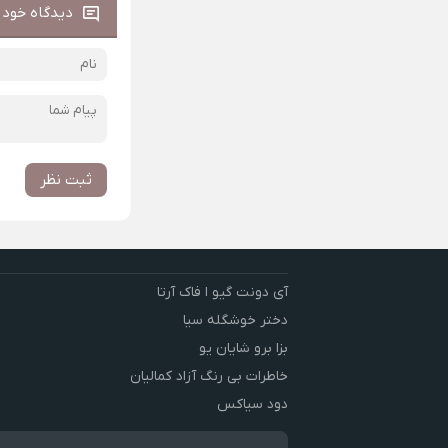
دیدگاه خود ر
ثبت نظر
آی دونت گیو ا فاک آرتا
دختر خوشگله سیا
بزا برو شایان یو
خاطرات بی رنگ آزاد کمالیان
دود سیاکس