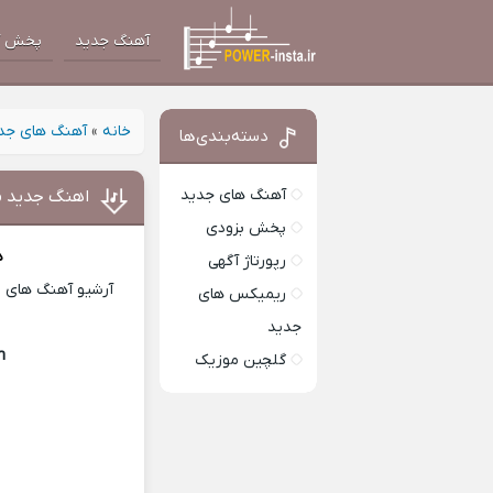
آهنگ جدید
پخش آ
خانه
»
آهنگ های جد
دسته‌بندی‌ها
آهنگ های جدید
اهنگ جدید مج
پخش بزودی
د
رپورتاژ آگهی
آرشیو آهنگ های ای
ریمیکس های
جدید
h
Download Music
گلچین موزیک