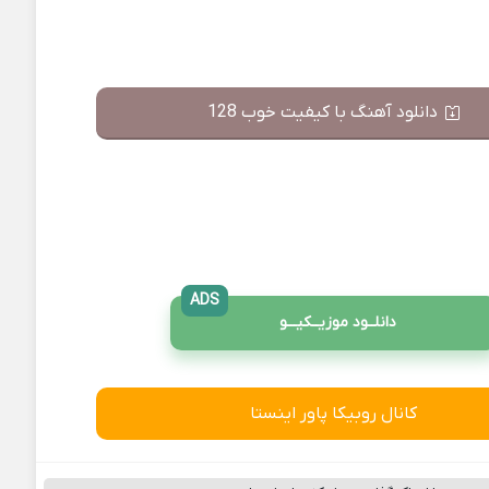
دانلود آهنگ با کیفیت خوب 128
ADS
دانلــود موزیــکیـــو
کانال روبیکا پاور اینستا