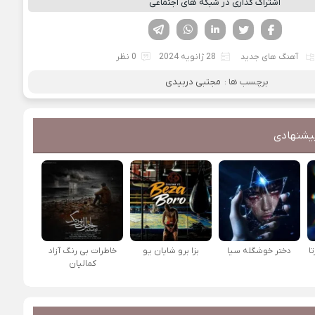
اشتراک گذاری در شبکه های اجتماعی
فیسوک
تویتر
لینکدین
واتساپ
تلگرام
آهنگ های جدید
28 ژانویه 2024
0 نظر
برچسب ها :
مجتبی دربیدی
یشنهادی
ا
دختر خوشگله سیا
بزا برو شایان یو
خاطرات بی رنگ آزاد
کمالیان