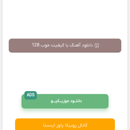
دانلود آهنگ با کیفیت خوب 128
ADS
دانلــود موزیــکیـــو
کانال روبیکا پاور اینستا