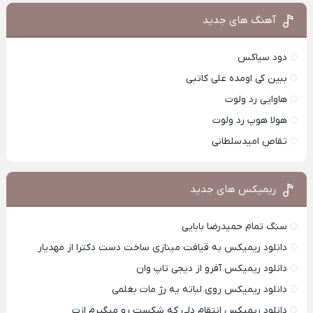
آهنگ های جدید
دود سیاکس
ببین کی اومده علی کاتبی
هاوایی رد ولوت
هولا هوپ رد ولوت
تقاص امیدسلطانی
ریمیکس های جدید
سنگ تمام حمیدرضا بابایی
دانلود ریمیکس به قیافت مینازی ساخت دست دکترا از مهدیار
دانلود ریمیکس آفرو از ديجی تاپ وان
دانلود ریمیکس روی لباته یه رژ مات بغلمی
دانلود ریمیکس انتقام دلی که شکست رو میگیرم ازت