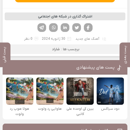
اشتراک گذاری در شبکه های اجتماعی
فیسوک
تویتر
لینکدین
واتساپ
تلگرام
آهنگ های جدید
30 ژانویه 2024
0 نظر
پست بعدی
برچسب ها :
شاراد
پست قبلی
پست های پیشنهادی
دود سیاکس
ببین کی اومده علی
هاوایی رد ولوت
هولا هوپ رد
کاتبی
ولوت