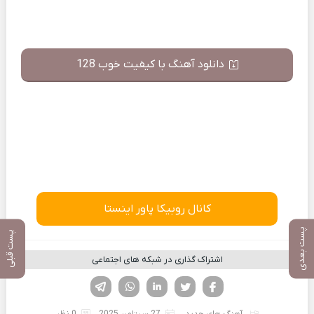
دانلود آهنگ با کیفیت خوب 128
کانال روبیکا پاور اینستا
پست بعدی
پست قبلی
اشتراک گذاری در شبکه های اجتماعی
فیسوک
تویتر
لینکدین
واتساپ
تلگرام
آهنگ های جدید
27 سپتامبر 2025
0 نظر