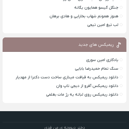
جنگل گیسو همایون یگانه
هنوز همونم شهاب بخارایی و هادی برهان
لب تیغ امین تیجی
ریمیکس های جدید
یادگاری امین سوری
سنگ تمام حمیدرضا بابایی
دانلود ریمیکس به قیافت مینازی ساخت دست دکترا از مهدیار
دانلود ریمیکس آفرو از ديجی تاپ وان
دانلود ریمیکس روی لباته یه رژ مات بغلمی
دختر دیوونه ی من فدی