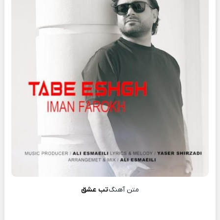
متن آهنگ
تب عشق