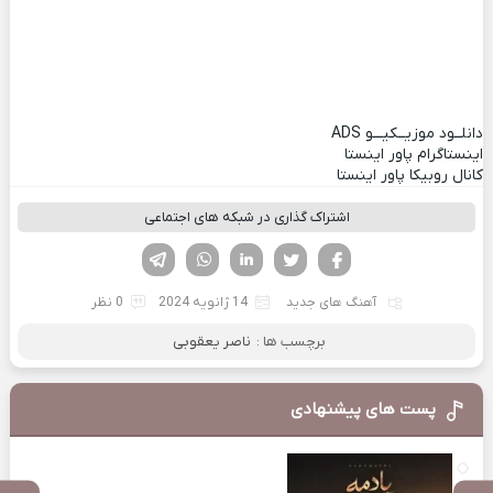
دانلــود موزیــکیـــو
ADS
اینستاگرام پاور اینستا
کانال روبیکا پاور اینستا
اشتراک گذاری در شبکه های اجتماعی
فیسوک
تویتر
لینکدین
واتساپ
تلگرام
آهنگ های جدید
14 ژانویه 2024
0 نظر
برچسب ها :
ناصر یعقوبی
پست های پیشنهادی