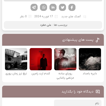
فیسوک
تویتر
لینکدین
واتساپ
تلگرام
آهنگ های جدید
17 فوریه 2024
0 نظر
برچسب ها :
علی مفرد
پست های پیشنهادی
دایره بامداد
رویای ساده
کندم ازت رامین
تیغ تیز زمان پوری
مرتضی پاشایی
دیدگاه خود را بگذارید