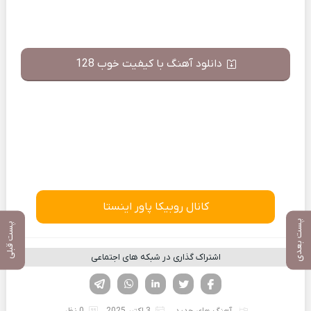
دانلود آهنگ با کیفیت خوب 128
کانال روبیکا پاور اینستا
پست بعدی
پست قبلی
اشتراک گذاری در شبکه های اجتماعی
فیسوک
تویتر
لینکدین
واتساپ
تلگرام
آهنگ های جدید
3 اکتبر 2025
0 نظر