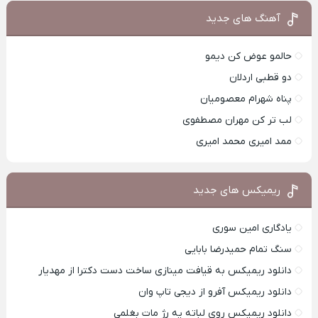
آهنگ های جدید
حالمو عوض کن دیمو
دو قطبی اردلان
پناه شهرام معصومیان
لب تر کن مهران مصطفوی
ممد امیری محمد امیری
ریمیکس های جدید
یادگاری امین سوری
سنگ تمام حمیدرضا بابایی
دانلود ریمیکس به قیافت مینازی ساخت دست دکترا از مهدیار
دانلود ریمیکس آفرو از ديجی تاپ وان
دانلود ریمیکس روی لباته یه رژ مات بغلمی