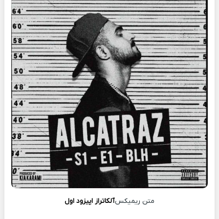
متن ریمیکس
آلکاتراز اپیزود اول