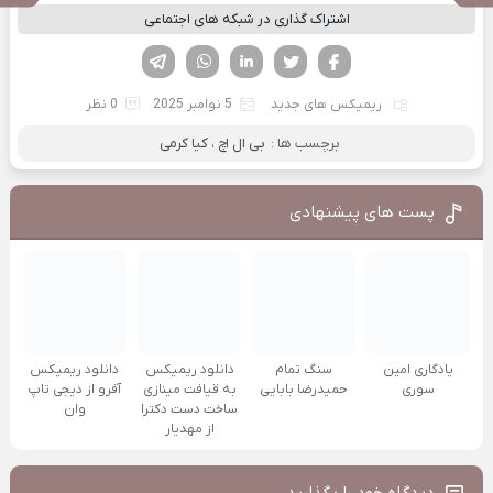
اشتراک گذاری در شبکه های اجتماعی
فیسوک
تویتر
لینکدین
واتساپ
تلگرام
ریمیکس های جدید
5 نوامبر 2025
0 نظر
برچسب ها :
بی ال اچ ، کیا کرمی
پست های پیشنهادی
یادگاری امین
سنگ تمام
دانلود ریمیکس
دانلود ریمیکس
سوری
حمیدرضا بابایی
به قیافت مینازی
آفرو از ديجی تاپ
ساخت دست دکترا
وان
از مهدیار
دیدگاه خود را بگذارید