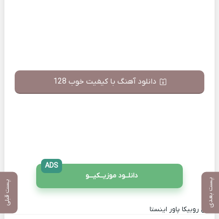
دانلود آهنگ با کیفیت خوب 128
ADS
دانلــود موزیــکیـــو
پست بعدی
پست قبلی
کانال روبیکا پاور اینستا