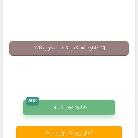
دانلود آهنگ با کیفیت خوب 128
ADS
دانلــود موزیــکیـــو
کانال روبیکا پاور اینستا