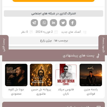
اشتراک گذاری در شبکه های اجتماعی
فیسوک
تویتر
لینکدین
واتساپ
تلگرام
آهنگ های جدید
2 فوریه 2024
0 نظر
پست بعدی
برچسب ها :
بیژن زارع
پست قبلی
پست های پیشنهادی
یادمه متین
فانوس میلاد
پروانه دل حسن
دوتا دل کاوه
فولادی
تایان
عاشوری
محمودی