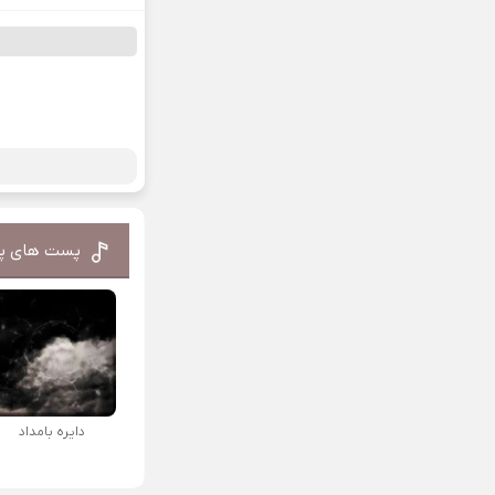
پست های پ
دایره بامداد