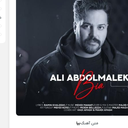
د
متن آهنگ
بیا