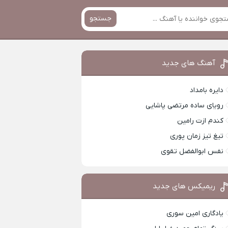
جستجو
آهنگ های جدید
دایره بامداد
رویای ساده مرتضی پاشایی
کندم ازت رامین
تیغ تیز زمان پوری
نفس ابوالفضل تقوی
ریمیکس های جدید
یادگاری امین سوری