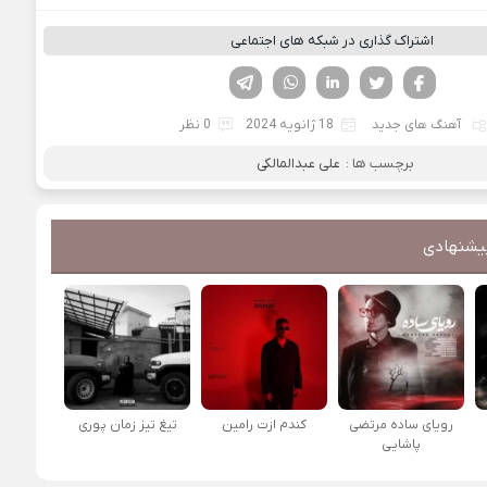
اشتراک گذاری در شبکه های اجتماعی
فیسوک
تویتر
لینکدین
واتساپ
تلگرام
آهنگ های جدید
18 ژانویه 2024
0 نظر
برچسب ها :
علی عبدالمالکی
یشنهادی
رویای ساده مرتضی
کندم ازت رامین
تیغ تیز زمان پوری
پاشایی