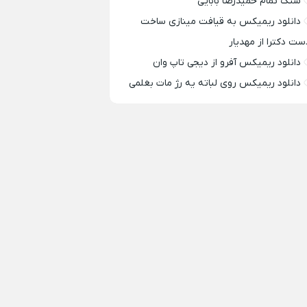
سنگ تمام حمیدرضا بابایی
دانلود ریمیکس به قیافت مینازی ساخت
ست دکترا از مهدیار
دانلود ریمیکس آفرو از ديجی تاپ وان
دانلود ریمیکس روی لباته یه رژ مات بغلمی