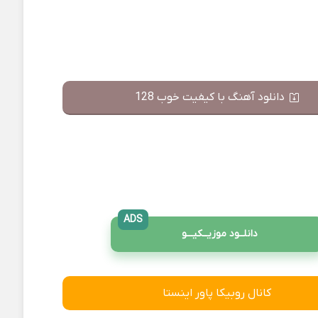
دانلود آهنگ با کیفیت خوب 128
ADS
دانلــود موزیــکیـــو
کانال روبیکا پاور اینستا