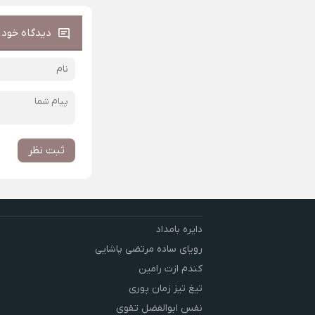
دیدگاه خود ر
ثبت نظر
دایره بامداد
رویای ساده مرتضی پاشایی
کندم ازت رامین
تیغ تیز زمان پوری
نفس ابوالفضل تقوی