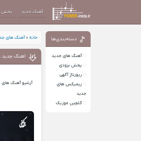
آهنگ جدید
پخش آ
خانه
»
آهنگ های جد
دسته‌بندی‌ها
آهنگ های جدید
اهنگ جدید عل
پخش بزودی
رپورتاژ آگهی
آرشیو آهنگ های ای
ریمیکس های
جدید
گلچین موزیک